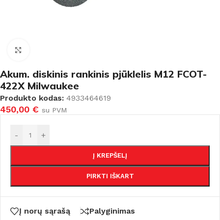
Padidinti
Akum. diskinis rankinis pjūklelis M12 FCOT-
422X Milwaukee
Produkto kodas:
4933464619
450,00
€
su PVM
-
+
Į KREPŠELĮ
PIRKTI IŠKART
Į norų sąrašą
Palyginimas