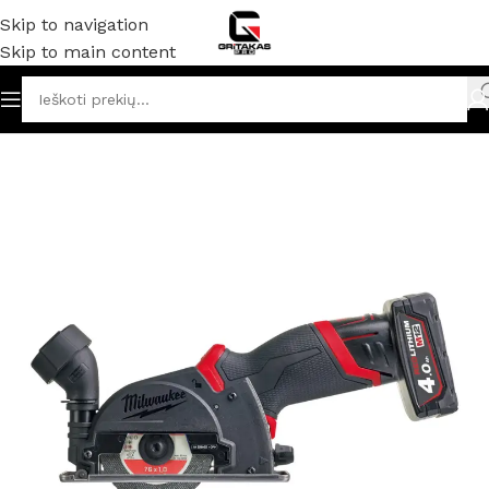
Skip to navigation
Skip to main content
džia
/
Akumuliatoriniai ir elektriniai įrankiai
/
Diskiniai pjūklai