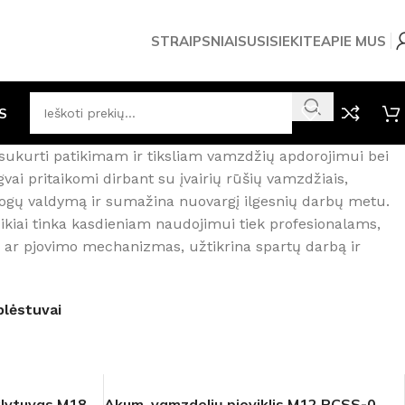
STRAIPSNIAI
SUSISIEKITE
APIE MUS
S
, sukurti patikimam ir tiksliam vamzdžių apdorojimui bei
ai pritaikomi dirbant su įvairių rūšių vamzdžiais,
patogų valdymą ir sumažina nuovargį ilgesnių darbų metu.
uikiai tinka kasdieniam naudojimui tiek profesionalams,
o ar pjovimo mechanizmas, užtikrina spartų darbą ir
plėstuvai
lytuvas M18
Akum. vamzdelių pjoviklis M12 PCSS-0