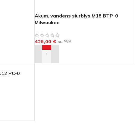
Akum. vandens siurblys M18 BTP-0
Milwaukee
425,00
€
su PVM
Į KREPŠELĮ
 C12 PC-0
KEE