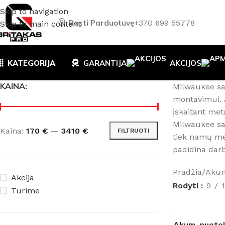
Skip to navigation
Rasti Parduotuvę
+370 699 55778
Skip to main content
KATEGORIJA
GARANTIJA
AKCIJOS
KAINA:
Milwaukee san
montavimui. J
įskaitant met
Milwaukee san
Kaina:
170 €
—
3410 €
FILTRUOTI
tiek namų mei
padidina dar
Pradžia
/
Akumu
Akcija
Rodyti
9
Turime
Akum. nuote