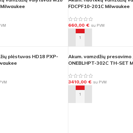
Milwaukee
FDCPF10-201C Milwaukee
660,00
€
PVM
su PVM
Į KREPŠELĮ
žių plėstuvas HD18 PXP-
Akum. vamzdžių presavimo 
lwaukee
ONEBLHPT-302C TH-SET M
3410,00
€
PVM
su PVM
Į KREPŠELĮ
AS
PJOVIMAS