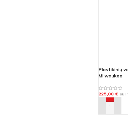
Gręžtuvai / smūginiai gręžtuvai
Kampiniai šlifuokliai
Perforatoriai
Tiesiniai šlifuokliai
Atskėlimo plaktukai
Ekscentriniai šlifuokliai
TVIRTINIMAS
Juostiniai šlifuokliai
Suktuvai / Smūginiai suktuvai
Vibraciniai šlifuokliai
(impaktai)
Poliruokliai
Veržliasukiai
KITA
Juostiniai suktuvai
Plastikinių v
Prožektoriai / šviestuvai
Milwaukee
Viniakalės / kabiakalės / kniedikliai
Santechnikos įrankiai / plės
OBLIAVIMAS / FREZAVIMAS
Silikono pistoletai
225,00
€
su 
Obliai
Pūstuvai
Frezeriai
Į KREPŠELĮ
Dulkių siurbliai