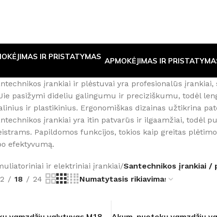
APMOKĖJIMAS IR PRISTATYMA
technikos įrankiai ir plėstuvai yra profesionalūs įrankiai
ie pasižymi dideliu galingumu ir preciziškumu, todėl lengv
alinius ir plastikinius. Ergonomiškas dizainas užtikrina 
technikos įrankiai yra itin patvarūs ir ilgaamžiai, todėl p
strams. Papildomos funkcijos, tokios kaip greitas plėtim
bo efektyvumą.
liatoriniai ir elektriniai įrankiai
/
Santechnikos įrankiai / 
12
18
24
kų vamzdžių valytuvas M18
Akum. nuotekų vamzdžių va