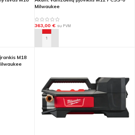
Milwaukee
363,00
€
su PVM
Į KREPŠELĮ
įrankis M18
ilwaukee