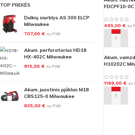
TOP PREKĖS
FDCPF10-0C 
Dulkių siurblys AS 300 ELCP
Milwaukee
495,00
€
su 
707,00
€
su PVM
Į KREPŠELĮ
Akum. perforatorius HD18
HX-402C Milwaukee
Akum. vamzd
H10202C Mi
915,00
€
su PVM
1169,00
€
su 
Akum. juostinis pjūklas M18
CBS125-0 Milwaukee
Į KREPŠELĮ
835,00
€
su PVM
GRĘŽIMAS IR ATSKĖLIMAS
ŠLIFAVIMAS IR POLIRAVIM