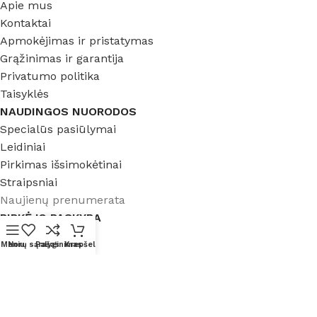
Apie mus
Kontaktai
Apmokėjimas ir pristatymas
Grąžinimas ir garantija
Privatumo politika
Taisyklės
NAUDINGOS NUORODOS
Specialūs pasiūlymai
Leidiniai
Pirkimas išsimokėtinai
Straipsniai
Naujienų prenumerata
PIRKĖJO PASKYRA
Nuolaidų kodai
Meniu
Norų sąrašas
Palyginimas
Krepšelis
Paskyra
MB Gritakas © 2025