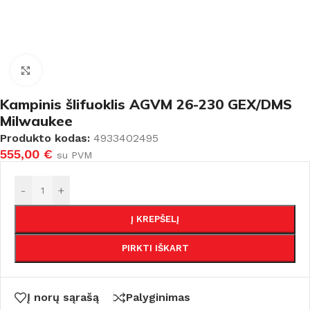
Padidinti
Kampinis šlifuoklis AGVM 26-230 GEX/DMS
Milwaukee
Produkto kodas:
4933402495
555,00
€
su PVM
-
+
Į KREPŠELĮ
PIRKTI IŠKART
Į norų sąrašą
Palyginimas