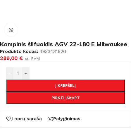
Padidinti
Kampinis šlifuoklis AGV 22-180 E Milwaukee
Produkto kodas:
4933431820
289,00
€
su PVM
-
+
Į KREPŠELĮ
PIRKTI IŠKART
Į norų sąrašą
Palyginimas