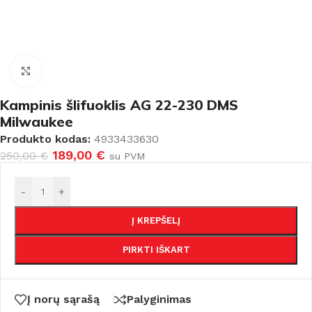
Padidinti
Kampinis šlifuoklis AG 22-230 DMS
Milwaukee
Produkto kodas:
4933433630
189,00
€
250,00
€
su PVM
-
+
Į KREPŠELĮ
PIRKTI IŠKART
Į norų sąrašą
Palyginimas