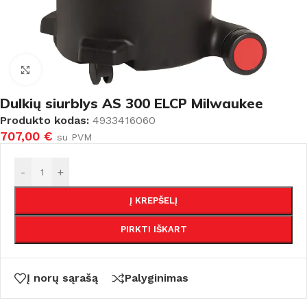
Padidinti
Dulkių siurblys AS 300 ELCP Milwaukee
Produkto kodas:
4933416060
707,00
€
su PVM
-
+
Į KREPŠELĮ
PIRKTI IŠKART
Į norų sąrašą
Palyginimas