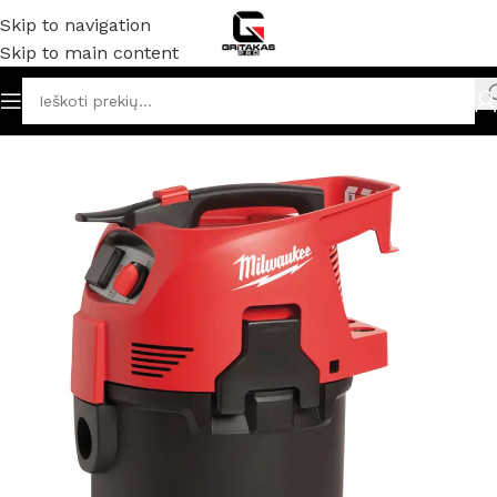
Skip to navigation
Skip to main content
džia
/
Akumuliatoriniai ir elektriniai įrankiai
/
Dulkių siurbliai