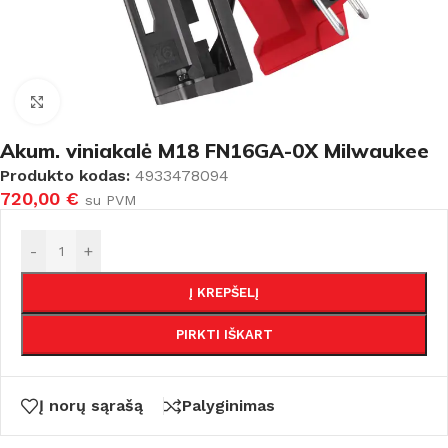
Padidinti
Akum. viniakalė M18 FN16GA-0X Milwaukee
Produkto kodas:
4933478094
720,00
€
su PVM
-
+
Į KREPŠELĮ
PIRKTI IŠKART
Į norų sąrašą
Palyginimas