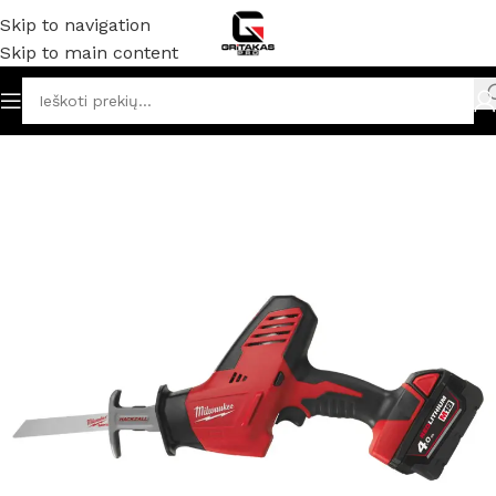
Skip to navigation
Skip to main content
džia
/
Akumuliatoriniai ir elektriniai įrankiai
/
Tiesiniai pjūklai