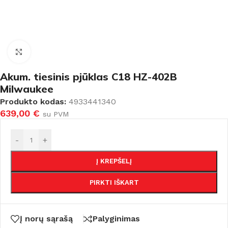
Padidinti
Akum. tiesinis pjūklas C18 HZ-402B
Milwaukee
Produkto kodas:
4933441340
639,00
€
su PVM
-
+
Į KREPŠELĮ
PIRKTI IŠKART
Į norų sąrašą
Palyginimas