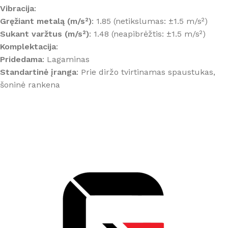
Vibracija
:
Gręžiant metalą (m/s²)
: 1.85 (netikslumas: ±1.5 m/s²)
Sukant varžtus (m/s²)
: 1.48 (neapibrėžtis: ±1.5 m/s²)
Komplektacija
:
Pridedama
: Lagaminas
Standartinė įranga
: Prie diržo tvirtinamas spaustukas,
šoninė rankena