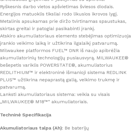
Ryškesnis darbo vietos apšvietimas šviesos diodais.
Energijos matuoklis tiksliai rodo likusios ikrovos lygį.
Metalinis apsukamas prie diržo tvirtinamas spaustukas,
skirtas greitai ir patogiai pasikabinti įrankį.
Atskiro akumuliatoriaus elemento stebėjimas optimizuoja
įrankio veikimo laiką ir užtikrina ilgalaikį patvarumą.
Milwaukee platformos FUEL™ DNR iš naujo apibrėžia
akumuliatorinių technologijų pusiausvyrą. MILWAUKEE®
bešepetis variklis POWERSTATE®, akumuliatorius
REDLITHIUM™ ir elektroninė išmanioji sistema REDLINK
PLUS™ užtikrina nepaprastą galią, veikimo trukmę ir
patvarumą.
Lanksti akumuliatoriaus sistema: veikia su visais
„MILWAUKEE® M18™“ akumuliatoriais.
Techninė Specifikacija
Akumuliatoriaus talpa (Ah)
: Be baterijų