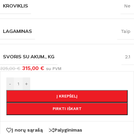
KROVIKLIS
Ne
LAGAMINAS
Taip
SVORIS SU AKUM., KG
2.1
315,00
€
325,00
€
su PVM
-
+
Į KREPŠELĮ
PIRKTI IŠKART
Į norų sąrašą
Palyginimas