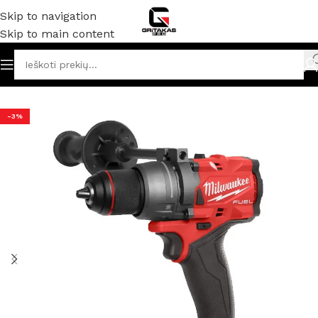
Skip to navigation
Skip to main content
niai ir elektriniai įrankiai
/
Gręžtuvai / smūginiai gręžtuvai
-3%