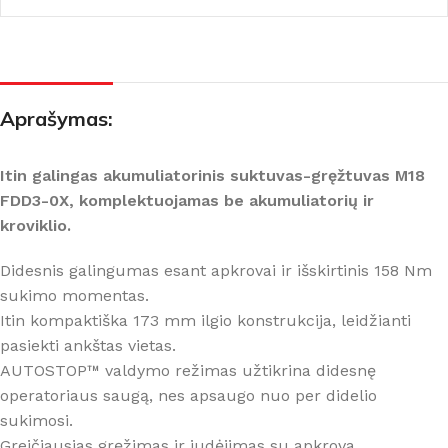
Aprašymas:
Itin galingas akumuliatorinis suktuvas-gręžtuvas M18
FDD3-0X, komplektuojamas be akumuliatorių ir
kroviklio.
Didesnis galingumas esant apkrovai ir išskirtinis 158 Nm
sukimo momentas.
Itin kompaktiška 173 mm ilgio konstrukcija, leidžianti
pasiekti ankštas vietas.
AUTOSTOP™ valdymo režimas užtikrina didesnę
operatoriaus saugą, nes apsaugo nuo per didelio
sukimosi.
Greičiausias gręžimas ir judėjimas su apkrova.