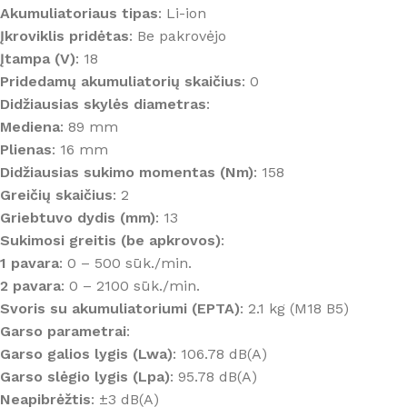
Akumuliatoriaus tipas
: Li-ion
Įkroviklis pridėtas
: Be pakrovėjo
Įtampa (V)
: 18
Pridedamų akumuliatorių skaičius
: 0
Didžiausias skylės diametras
:
Mediena
: 89 mm
Plienas
: 16 mm
Didžiausias sukimo momentas (Nm)
: 158
Greičių skaičius
: 2
Griebtuvo dydis (mm)
: 13
Sukimosi greitis (be apkrovos)
:
1 pavara
: 0 – 500 sūk./min.
2 pavara
: 0 – 2100 sūk./min.
Svoris su akumuliatoriumi (EPTA)
: 2.1 kg (M18 B5)
Garso parametrai
:
Garso galios lygis (Lwa)
: 106.78 dB(A)
Garso slėgio lygis (Lpa)
: 95.78 dB(A)
Neapibrėžtis
: ±3 dB(A)