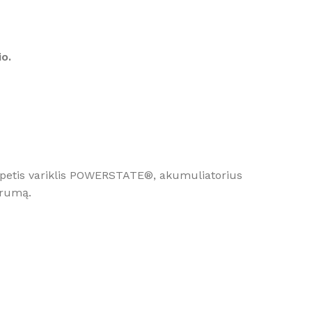
o.
petis variklis POWERSTATE®, akumuliatorius
arumą.