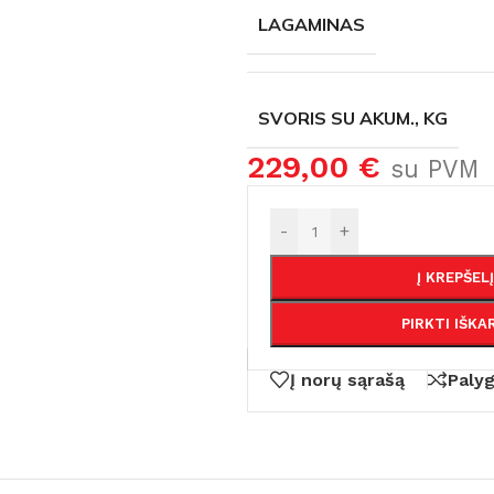
Siaurapjūkliai
LAGAMINAS
Tiesiniai pjūklai
Diskiniai pjūklai
SVORIS SU AKUM., KG
Juostiniai pjūklai
229,00
€
Daugiafunkciniai įrankiai
su PVM
Pjovimo staklės, staliniai pjūklai
-
+
Betono pjovimas / šlifavimas
Kirpimo įrankiai
Į KREPŠELĮ
tuvai
PIRKTI IŠKA
Į norų sąrašą
Paly
MILWAU
AKCIJOS!