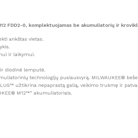
ŽIŪRĖTI
12 FDD2-0, komplektuojamas be akumuliatorių ir krovikli
kti ankštas vietas.
kis.
ui ir laikymui.
 ir diodinė lemputė.
muliatorinių technologijų pusiausvyrą. MILWAUKEE® beše
LUS™ užtikrina nepaprastą galią, veikimo trukmę ir patv
AUKEE® M12™“ akumuliatoriais.