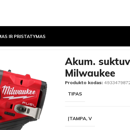
MAS IR PRISTATYMAS
 smūginiai gręžtuvai
/
Akum. suktuvas-gręžtuvas M12 FDD
Akum. suktu
Milwaukee
Produkto kodas:
493347987
TIPAS
ĮTAMPA, V