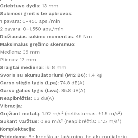
Griebtuvo dydis
: 13 mm
Sukimosi greitis be apkrovos
:
1 pavara: 0–450 aps./min
2 pavara: 0–1,550 aps./min
Didžiausias sukimo momentas
: 45 Nm
Maksimalus gręžimo skersmuo
:
Mediena: 35 mm
Plienas: 13 mm
Sraigtai medienai
: iki 8 mm
Svoris su akumuliatoriumi (M12 B6)
: 1.4 kg
Garso slėgio lygis (Lpa)
: 74.8 dB(A)
Garso galios lygis (Lwa)
: 85.8 dB(A)
Neapibrėžtis
: ±3 dB(A)
Vibracija
:
Gręžiant metalą
: 1.92 m/s² (netikslumas: ±1.5 m/s²)
Sukant varžtus
: 0.86 m/s² (neapibrėžtis: ±1.5 m/s²)
Komplektacija
:
Pridedama
: Be krepšio ar lagamino, be akumuliatorių