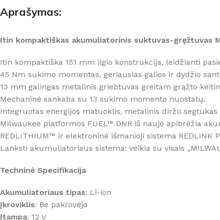
Aprašymas:
Itin kompaktiškas akumuliatorinis suktuvas-gręžtuvas M
Itin kompaktiška 151 mm ilgio konstrukcija, leidžianti pasie
45 Nm sukimo momentas, geriausias galios ir dydžio santy
13 mm galingas metalinis griebtuvas greitam grąžto keitim
Mechaninė sankaba su 13 sukimo momento nuostatų.
Integruotas energijos matuoklis, metalinis diržo segtukas
Milwaukee platformos FUEL™ DNR iš naujo apibrėžia aku
REDLITHIUM™ ir elektroninė išmanioji sistema REDLINK P
Lanksti akumuliatoriaus sistema: veikia su visais „MILW
Techninė Specifikacija
Akumuliatoriaus tipas
: Li-ion
Įkroviklis
: Be pakrovėjo
Įtampa
: 12 V