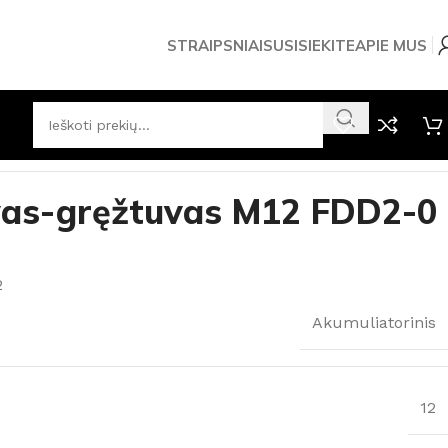
STRAIPSNIAI
SUSISIEKITE
APIE MUS
2-0 Milwaukee
vas-gręžtuvas M12 FDD2-0
2
Akumuliatorinis
12