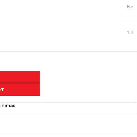
Ne
1.4
RT
ginimas
KEE