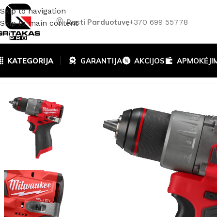
Skip to navigation
Rasti Parduotuvę
+370 699 55778
Skip to main content
KATEGORIJA
GARANTIJA
AKCIJOS
APMOKĖJI
Pradžia
/
Akumuliatoriniai ir elektriniai įrankiai
/
Gręžtuvai /