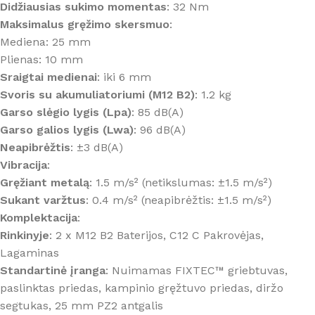
Didžiausias sukimo momentas
: 32 Nm
Maksimalus gręžimo skersmuo
:
Mediena: 25 mm
Plienas: 10 mm
Sraigtai medienai
: iki 6 mm
Svoris su akumuliatoriumi (M12 B2)
: 1.2 kg
Garso slėgio lygis (Lpa)
: 85 dB(A)
Garso galios lygis (Lwa)
: 96 dB(A)
Neapibrėžtis
: ±3 dB(A)
Vibracija
:
Gręžiant metalą
: 1.5 m/s² (netikslumas: ±1.5 m/s²)
Sukant varžtus
: 0.4 m/s² (neapibrėžtis: ±1.5 m/s²)
Komplektacija
:
Rinkinyje
: 2 x M12 B2 Baterijos, C12 C Pakrovėjas,
Lagaminas
Standartinė įranga
: Nuimamas FIXTEC™ griebtuvas,
paslinktas priedas, kampinio gręžtuvo priedas, diržo
segtukas, 25 mm PZ2 antgalis