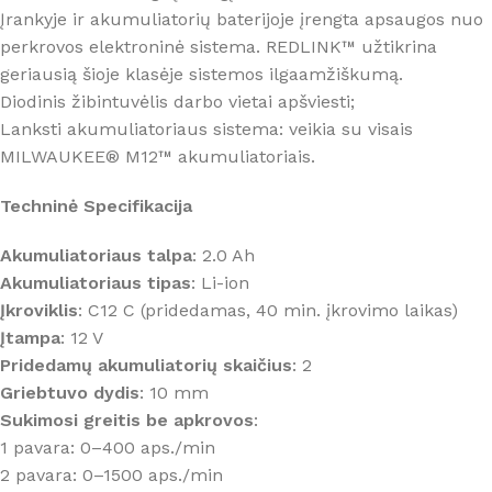
Įrankyje ir akumuliatorių baterijoje įrengta apsaugos nuo
perkrovos elektroninė sistema. REDLINK™ užtikrina
geriausią šioje klasėje sistemos ilgaamžiškumą.
Diodinis žibintuvėlis darbo vietai apšviesti;
Lanksti akumuliatoriaus sistema: veikia su visais
MILWAUKEE® M12™ akumuliatoriais.
Techninė Specifikacija
Akumuliatoriaus talpa
: 2.0 Ah
Akumuliatoriaus tipas
: Li-ion
Įkroviklis
: C12 C (pridedamas, 40 min. įkrovimo laikas)
Įtampa
: 12 V
Pridedamų akumuliatorių skaičius
: 2
Griebtuvo dydis
: 10 mm
Sukimosi greitis be apkrovos
:
1 pavara: 0–400 aps./min
2 pavara: 0–1500 aps./min