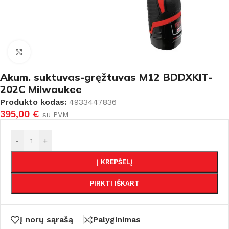
Padidinti
Akum. suktuvas-gręžtuvas M12 BDDXKIT-
202C Milwaukee
Produkto kodas:
4933447836
395,00
€
su PVM
-
+
Į KREPŠELĮ
PIRKTI IŠKART
Į norų sąrašą
Palyginimas