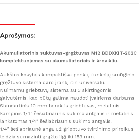
Aprašymas:
Akumuliatorinis suktuvas-gręžtuvas M12 BDDXKIT-202C
komplektuojamas su akumuliatoriais ir krovikliu.
Aukštos kokybės kompaktiška penkių funkcijų smūginio
gręžtuvo sistema daro įrankį itin universalų.
Nuimamų griebtuvų sistema su 3 skirtingomis
galvutėmis, kad būtų galima naudoti įvairiems darbams.
Standartinis 10 mm beraktis griebtuvas, metalinis
kampinis 1/4″ šešiabriaunis sukimo antgalis ir metalinis
lankstomas 1/4″ šešiabriaunis sukimo antgalis.
1/4″ šešiabriaunė anga už griebtuvo tvirtinimo prireikus
leidžia sumažinti grąžto ilgį iki 153 mm.