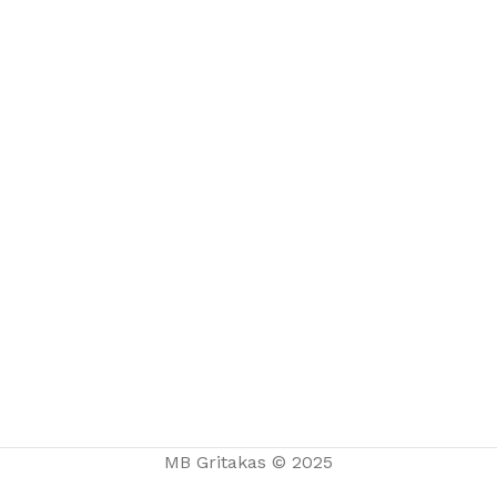
MILWAUKEE
AKCIJOS!
ŽIŪRĖTI
MB Gritakas © 2025