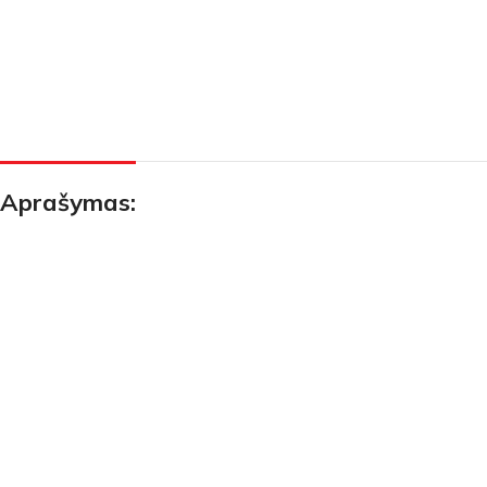
Aprašymas:
GRĘŽIMAS IR
ŠLIFAVIMAS IR
PJOVIMAS
ATSKĖLIMAS
POLIRAVIMAS