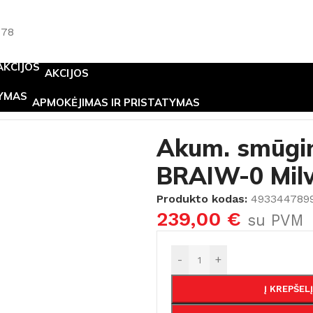
778
AKCIJOS
APMOKĖJIMAS IR PRISTATYMAS
ai
/
Akum. smūginis veržliasukis M18 BRAIW-0 Milwaukee
Akum. smūgin
BRAIW-0 Mil
Produkto kodas:
493344789
239,00
€
su PVM
-
+
Į KREPŠELĮ