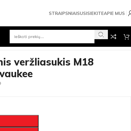
STRAIPSNIAI
SUSISIEKITE
APIE MUS
is veržliasukis M18
waukee
9