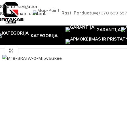
Skip to navigation
Rasti Parduotuvę
+370 699 55
Skip to main content
GARANTIJA
KATEGORIJA
Pradžia
/
Akumuliatoriniai ir elektriniai įrankiai
/
Veržliasuki
Padidinti