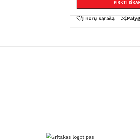
PIRKTI IŠKA
Į norų sąrašą
Paly