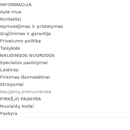
Siaurapjūkliai
INFORMACIJA
Gręžtuvai /
Kampiniai
Apie mus
Tiesiniai pjūklai
smūginiai gręžtuvai
šlifuokliai
Kontaktai
Diskiniai pjūklai
Perforatoriai
Tiesiniai šlifuokliai
Apmokėjimas ir pristatymas
Juostiniai pjūklai
Grąžinimas ir garantija
Atskėlimo plaktukai
Ekscentriniai
šlifuokliai
Privatumo politika
Daugiafunkciniai
TVIRTINIMAS
Taisyklės
įrankiai
Juostiniai šlifuokliai
Suktuvai /
NAUDINGOS NUORODOS
Pjovimo staklės,
Smūginiai suktuvai
Vibraciniai
Specialūs pasiūlymai
staliniai pjūklai
(impaktai)
šlifuokliai
Leidiniai
Betono pjovimas /
Veržliasukiai
Poliruokliai
Pirkimas išsimokėtinai
šlifavimas
Juostiniai suktuvai
KITA
Straipsniai
Kirpimo įrankiai
Naujienų prenumerata
Viniakalės /
Prožektoriai /
kabiakalės /
šviestuvai
PIRKĖJO PASKYRA
kniedikliai
Nuolaidų kodai
Santechnikos
Paskyra
OBLIAVIMAS /
įrankiai / plėstuvai
FREZAVIMAS
Silikono pistoletai
Obliai