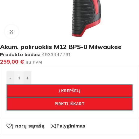
Padidinti
Akum. poliruoklis M12 BPS-0 Milwaukee
Produkto kodas:
4933447791
259,00
€
su PVM
-
+
Į KREPŠELĮ
PIRKTI IŠKART
Į norų sąrašą
Palyginimas