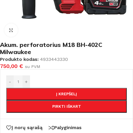
Padidinti
Akum. perforatorius M18 BH-402C
Milwaukee
Produkto kodas:
4933443330
750,00
€
su PVM
-
+
Į KREPŠELĮ
PIRKTI IŠKART
Į norų sąrašą
Palyginimas