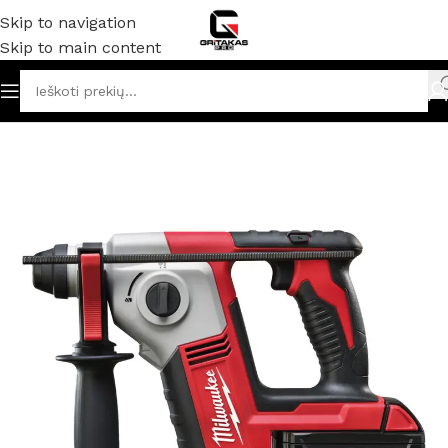
Skip to navigation
Skip to main content
Pradžia
/
Akumuliatoriniai ir elektriniai įrankiai
/
Perforatoriai