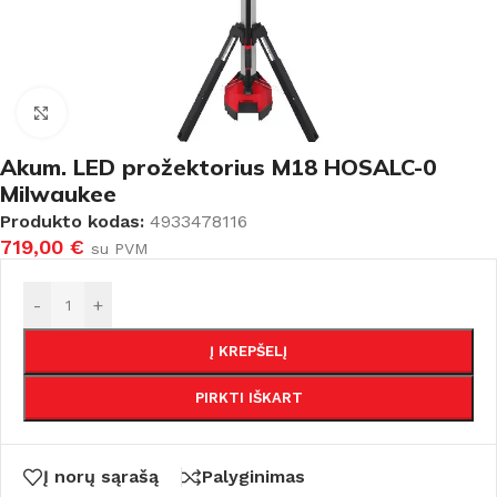
Padidinti
Akum. LED prožektorius M18 HOSALC-0
Milwaukee
Produkto kodas:
4933478116
719,00
€
su PVM
-
+
Į KREPŠELĮ
PIRKTI IŠKART
Į norų sąrašą
Palyginimas