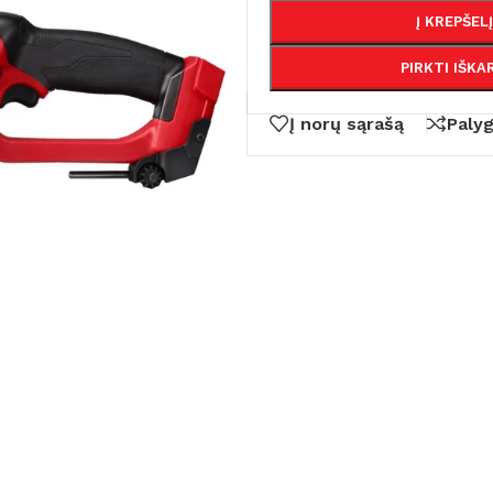
Į KREPŠELĮ
PIRKTI IŠKA
Į norų sąrašą
Paly
AS
PJOVIMAS