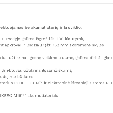
Siaurapjūkliai
Tiesiniai pjūklai
Diskiniai pjūklai
ktuojamas be akumuliatorių ir kroviklio.
Juostiniai pjūklai
Daugiafunkciniai įrankiai
žtu medyje galima išgręžti iki 100 kiaurymių
nt apkrovai ir leidžia gręžti 152 mm skersmens skyles
Pjovimo staklės, staliniai pjūklai
Betono pjovimas / šlifavimas
 užtikrina ilgesnę veikimo trukmę, galima dirbti ilgiau
Kirpimo įrankiai
 griebtuvas užtikrina ilgaamžiškumą
tuvai
 naudojimo būdams
rius REDLITHIUM™ ir elektroninė išmanioji sistema RED
WAUKEE® M18™“ akumuliatoriais
MILWAU
AKCIJOS!