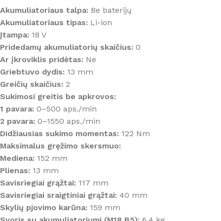
Akumuliatoriaus talpa:
Be baterijų
Akumuliatoriaus tipas:
Li-ion
Įtampa:
18 V
Pridedamų akumuliatorių skaičius:
0
Ar įkroviklis pridėtas:
Ne
Griebtuvo dydis:
13 mm
Greičių skaičius:
2
Sukimosi greitis be apkrovos:
1 pavara:
0–500 aps./min
2 pavara:
0–1550 aps./min
Didžiausias sukimo momentas:
122 Nm
Maksimalus gręžimo skersmuo:
Mediena:
152 mm
Plienas:
13 mm
Savisriegiai grąžtai:
117 mm
Savisriegiai sraigtiniai grąžtai:
40 mm
Skylių pjovimo karūna:
159 mm
Svoris su akumuliatoriumi (M18 B5):
6,4 kg