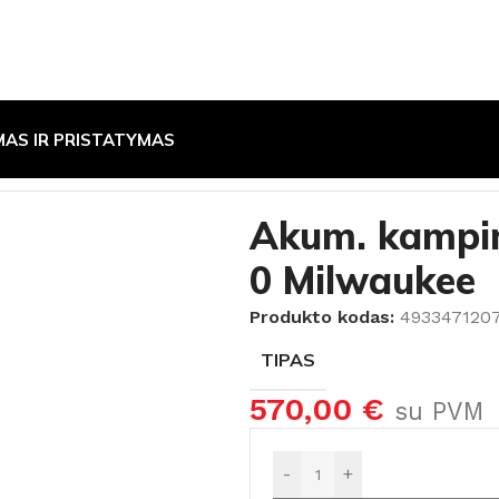
MAS IR PRISTATYMAS
 smūginiai gręžtuvai
/
Akum. kampinis gręžtuvas M18 FRA
Akum. kampi
0 Milwaukee
Produkto kodas:
493347120
TIPAS
570,00
€
su PVM
-
+