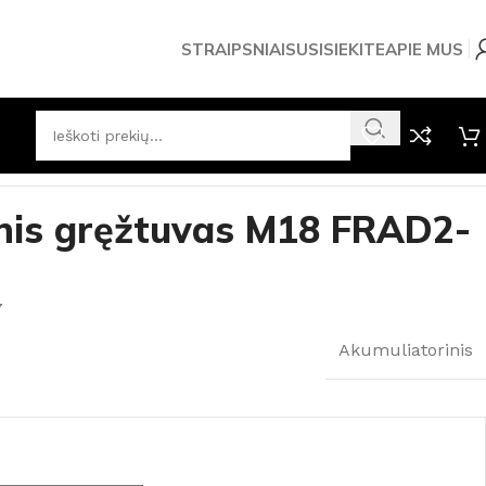
STRAIPSNIAI
SUSISIEKITE
APIE MUS
D2-0 Milwaukee
nis gręžtuvas M18 FRAD2-
7
Akumuliatorinis