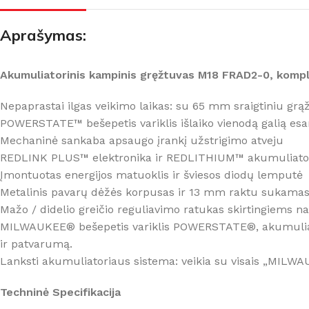
Gręžtuvai / smūginiai gręžtuvai
Kampiniai šlifuokliai
Perforatoriai
Tiesiniai šlifuokliai
Aprašymas:
Atskėlimo plaktukai
Ekscentriniai šlifuokliai
Akumuliatorinis kampinis gręžtuvas M18 FRAD2-0, komple
TVIRTINIMAS
Juostiniai šlifuokliai
Suktuvai / Smūginiai suktuvai
Vibraciniai šlifuokliai
Nepaprastai ilgas veikimo laikas: su 65 mm sraigtiniu grą
(impaktai)
POWERSTATE™ bešepetis variklis išlaiko vienodą galią esa
Poliruokliai
Veržliasukiai
Mechaninė sankaba apsaugo įrankį užstrigimo atveju
KITA
REDLINK PLUS™ elektronika ir REDLITHIUM™ akumuliatorius
Juostiniai suktuvai
Prožektoriai / šviestuvai
Įmontuotas energijos matuoklis ir šviesos diodų lemputė
Viniakalės / kabiakalės / kniedikliai
Metalinis pavarų dėžės korpusas ir 13 mm raktu sukamas
Santechnikos įrankiai / plės
OBLIAVIMAS / FREZAVIMAS
Mažo / didelio greičio reguliavimo ratukas skirtingiems
Silikono pistoletai
MILWAUKEE® bešepetis variklis POWERSTATE®, akumuliato
Obliai
Pūstuvai
ir patvarumą.
Frezeriai
Lanksti akumuliatoriaus sistema: veikia su visais „MIL
Dulkių siurbliai
Techninė Specifikacija