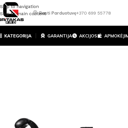
Skip to navigation
Rasti Parduotuvę
+370 699 55778
Skip to main content
KATEGORIJA
GARANTIJA
AKCIJOS
APMOKĖJI
Pradžia
/
Akumuliatoriniai ir elektriniai įrankiai
/
Gręžtuvai /