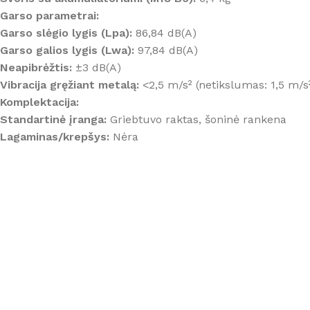
Garso parametrai:
Garso slėgio lygis (Lpa):
86,84 dB(A)
Garso galios lygis (Lwa):
97,84 dB(A)
Neapibrėžtis:
±3 dB(A)
Vibracija gręžiant metalą:
<2,5 m/s² (netikslumas: 1,5 m/s
Komplektacija:
Standartinė įranga:
Griebtuvo raktas, šoninė rankena
Lagaminas/krepšys:
Nėra