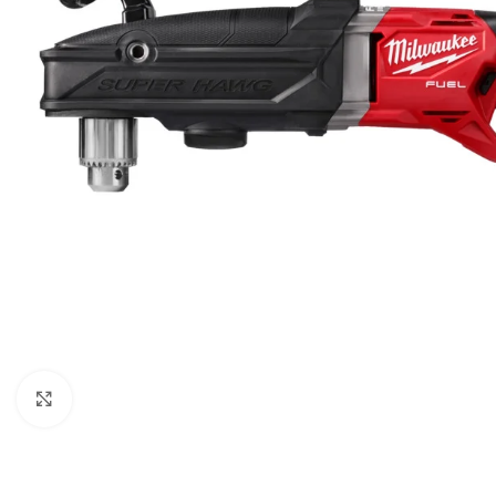
Padidinti
GRĘŽIMAS IR ATSKĖLIMAS
ŠLIFAVIMAS IR POLIRAVIM