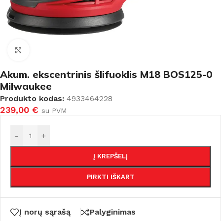
Padidinti
Akum. ekscentrinis šlifuoklis M18 BOS125-0
Milwaukee
Produkto kodas:
4933464228
239,00
€
su PVM
-
+
Į KREPŠELĮ
PIRKTI IŠKART
Į norų sąrašą
Palyginimas