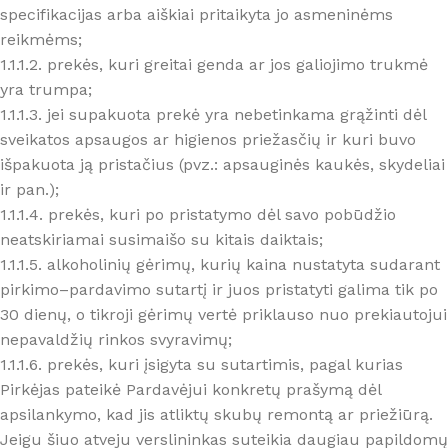
specifikacijas arba aiškiai pritaikyta jo asmeninėms
reikmėms;
1.1.1.2. prekės, kuri greitai genda ar jos galiojimo trukmė
yra trumpa;
1.1.1.3. jei supakuota prekė yra nebetinkama grąžinti dėl
sveikatos apsaugos ar higienos priežasčių ir kuri buvo
išpakuota ją pristačius (pvz.: apsauginės kaukės, skydeliai
ir pan.);
1.1.1.4. prekės, kuri po pristatymo dėl savo pobūdžio
neatskiriamai susimaišo su kitais daiktais;
1.1.1.5. alkoholinių gėrimų, kurių kaina nustatyta sudarant
pirkimo–pardavimo sutartį ir juos pristatyti galima tik po
30 dienų, o tikroji gėrimų vertė priklauso nuo prekiautojui
nepavaldžių rinkos svyravimų;
1.1.1.6. prekės, kuri įsigyta su sutartimis, pagal kurias
Pirkėjas pateikė Pardavėjui konkretų prašymą dėl
apsilankymo, kad jis atliktų skubų remontą ar priežiūrą.
Jeigu šiuo atveju verslininkas suteikia daugiau papildomų