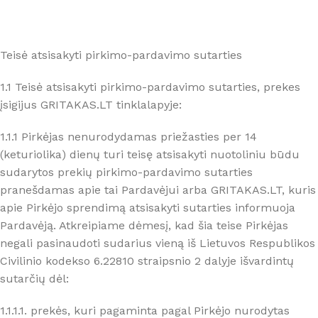
Teisė atsisakyti pirkimo-pardavimo sutarties
1.1 Teisė atsisakyti pirkimo-pardavimo sutarties, prekes
įsigijus GRITAKAS.LT tinklalapyje:
1.1.1 Pirkėjas nenurodydamas priežasties per 14
(keturiolika) dienų turi teisę atsisakyti nuotoliniu būdu
sudarytos prekių pirkimo-pardavimo sutarties
pranešdamas apie tai Pardavėjui arba GRITAKAS.LT, kuris
apie Pirkėjo sprendimą atsisakyti sutarties informuoja
Pardavėją. Atkreipiame dėmesį, kad šia teise Pirkėjas
negali pasinaudoti sudarius vieną iš Lietuvos Respublikos
Civilinio kodekso 6.22810 straipsnio 2 dalyje išvardintų
sutarčių dėl:
1.1.1.1. prekės, kuri pagaminta pagal Pirkėjo nurodytas