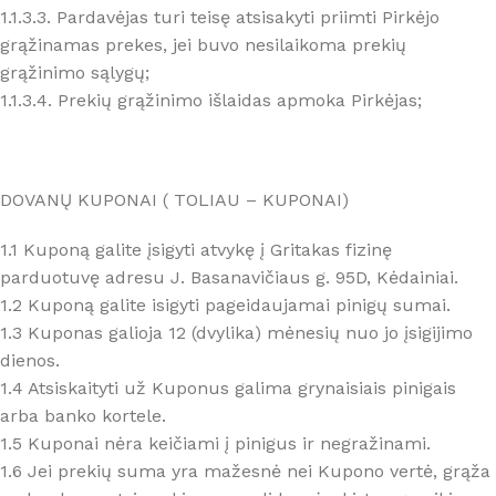
1.1.3.3. Pardavėjas turi teisę atsisakyti priimti Pirkėjo
grąžinamas prekes, jei buvo nesilaikoma prekių
grąžinimo sąlygų;
1.1.3.4. Prekių grąžinimo išlaidas apmoka Pirkėjas;
DOVANŲ KUPONAI ( TOLIAU – KUPONAI)
1.1 Kuponą galite įsigyti atvykę į Gritakas fizinę
parduotuvę adresu J. Basanavičiaus g. 95D, Kėdainiai.
1.2 Kuponą galite isigyti pageidaujamai pinigų sumai.
1.3 Kuponas galioja 12 (dvylika) mėnesių nuo jo įsigijimo
dienos.
1.4 Atsiskaityti už Kuponus galima grynaisiais pinigais
arba banko kortele.
1.5 Kuponai nėra keičiami į pinigus ir negražinami.
1.6 Jei prekių suma yra mažesnė nei Kupono vertė, grąža