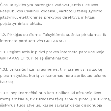
Šios Taisyklės yra parengtos vadovaujantis Lietuvos
Respublikos Civiliniu kodeksu, Vartotojų teisių gynimo
įstatymu, elektroninės prekybos direktyva ir kitais
poįstatyminiais aktais.
1.2. Pirkėjas su šiomis Taisyklėmis sutinka pirkdamas iš
interneto parduotuvės GRITAKAS.LT.
1.3. Registruotis ir pirkti prekes interneto parduotuvėje
GRITAKAS.LT turi teisę išimtinai tik:
1.3.1. veiksnūs fiziniai asmenys, t. y. asmenys, sulaukę
pilnametystės, kurių veiksnumas nėra apribotas teismo
tvarka;
1.3.2. nepilnamečiai nuo keturiolikos iki aštuoniolikos
metų amžiaus, tik turėdami tėvų arba rūpintojų sutikimą,
išskyrus tuos atvejus, kai jie savarankiškai disponuoja