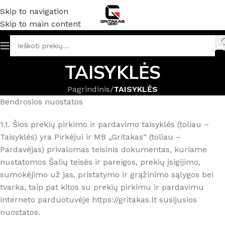
Skip to navigation
Skip to main content
TAISYKLĖS
Pagrindinis
/
TAISYKLĖS
Bendrosios nuostatos
1.1. Šios prekių pirkimo ir pardavimo taisyklės (toliau –
Taisyklės) yra Pirkėjui ir MB „Gritakas“ (toliau –
Pardavėjas) privalomas teisinis dokumentas, kuriame
nustatomos Šalių teisės ir pareigos, prekių įsigijimo,
sumokėjimo už jas, pristatymo ir grąžinimo sąlygos bei
tvarka, taip pat kitos su prekių pirkimu ir pardavimu
interneto parduotuvėje https://gritakas.lt susijusios
nuostatos.