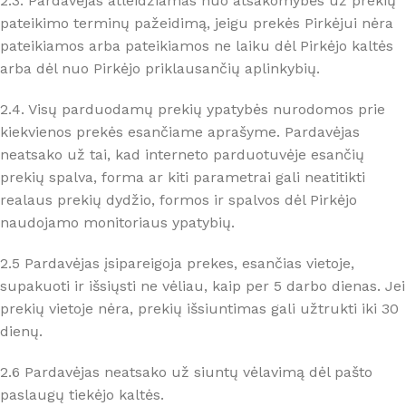
2.3. Pardavėjas atleidžiamas nuo atsakomybės už prekių
pateikimo terminų pažeidimą, jeigu prekės Pirkėjui nėra
pateikiamos arba pateikiamos ne laiku dėl Pirkėjo kaltės
arba dėl nuo Pirkėjo priklausančių aplinkybių.
2.4. Visų parduodamų prekių ypatybės nurodomos prie
kiekvienos prekės esančiame aprašyme. Pardavėjas
neatsako už tai, kad interneto parduotuvėje esančių
prekių spalva, forma ar kiti parametrai gali neatitikti
realaus prekių dydžio, formos ir spalvos dėl Pirkėjo
naudojamo monitoriaus ypatybių.
2.5 Pardavėjas įsipareigoja prekes, esančias vietoje,
supakuoti ir išsiųsti ne vėliau, kaip per 5 darbo dienas. Jei
prekių vietoje nėra, prekių išsiuntimas gali užtrukti iki 30
dienų.
2.6 Pardavėjas neatsako už siuntų vėlavimą dėl pašto
paslaugų tiekėjo kaltės.