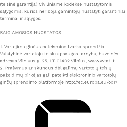
(teisinė garantija) Civiliniame kodekse nustatytomis
sąlygomis, kurios neriboja gamintojų nustatyti garantiniai
terminai ir sąlygos.
BAIGIAMOSIOS NUOSTATOS
1. Vartojimo ginčus neteismine tvarka sprendžia
Valstybinė vartotojų teisių apsaugos tarnyba, buveinės
adresas Vilniaus g. 25, LT-01402 Vilnius, www.vvtat.lt.
2. Prašymus ar skundus dėl galimų vartotojų teisių
pažeidimų pirkėjas gali pateikti elektroninio vartotojų
ginčų sprendimo platformoje http://ec.europa.eu/odr/.