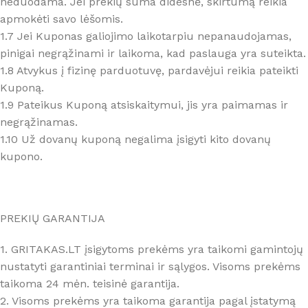
neduodama. Jei prekių suma didesnė, skirtumą reikia
apmokėti savo lėšomis.
1.7 Jei Kuponas galiojimo laikotarpiu nepanaudojamas,
pinigai negrąžinami ir laikoma, kad paslauga yra suteikta.
1.8 Atvykus į fizinę parduotuvę, pardavėjui reikia pateikti
Kuponą.
1.9 Pateikus Kuponą atsiskaitymui, jis yra paimamas ir
negrąžinamas.
1.10 Už dovanų kuponą negalima įsigyti kito dovanų
kupono.
PREKIŲ GARANTIJA
1. GRITAKAS.LT įsigytoms prekėms yra taikomi gamintojų
nustatyti garantiniai terminai ir sąlygos. Visoms prekėms
taikoma 24 mėn. teisinė garantija.
2. Visoms prekėms yra taikoma garantija pagal įstatymą