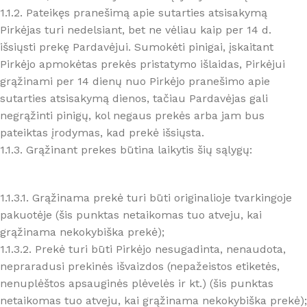
1.1.2. Pateikęs pranešimą apie sutarties atsisakymą
Pirkėjas turi nedelsiant, bet ne vėliau kaip per 14 d.
išsiųsti prekę Pardavėjui. Sumokėti pinigai, įskaitant
Pirkėjo apmokėtas prekės pristatymo išlaidas, Pirkėjui
grąžinami per 14 dienų nuo Pirkėjo pranešimo apie
sutarties atsisakymą dienos, tačiau Pardavėjas gali
negrąžinti pinigų, kol negaus prekės arba jam bus
pateiktas įrodymas, kad prekė išsiųsta.
1.1.3. Grąžinant prekes būtina laikytis šių sąlygų:
1.1.3.1. Grąžinama prekė turi būti originalioje tvarkingoje
pakuotėje (šis punktas netaikomas tuo atveju, kai
grąžinama nekokybiška prekė);
1.1.3.2. Prekė turi būti Pirkėjo nesugadinta, nenaudota,
nepraradusi prekinės išvaizdos (nepažeistos etiketės,
nenuplėštos apsauginės plėvelės ir kt.) (šis punktas
netaikomas tuo atveju, kai grąžinama nekokybiška prekė);