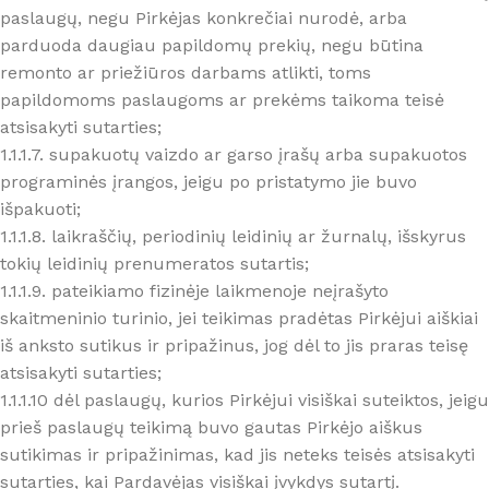
paslaugų, negu Pirkėjas konkrečiai nurodė, arba
parduoda daugiau papildomų prekių, negu būtina
remonto ar priežiūros darbams atlikti, toms
papildomoms paslaugoms ar prekėms taikoma teisė
atsisakyti sutarties;
1.1.1.7. supakuotų vaizdo ar garso įrašų arba supakuotos
programinės įrangos, jeigu po pristatymo jie buvo
išpakuoti;
1.1.1.8. laikraščių, periodinių leidinių ar žurnalų, išskyrus
tokių leidinių prenumeratos sutartis;
1.1.1.9. pateikiamo fizinėje laikmenoje neįrašyto
skaitmeninio turinio, jei teikimas pradėtas Pirkėjui aiškiai
iš anksto sutikus ir pripažinus, jog dėl to jis praras teisę
atsisakyti sutarties;
1.1.1.10 dėl paslaugų, kurios Pirkėjui visiškai suteiktos, jeigu
prieš paslaugų teikimą buvo gautas Pirkėjo aiškus
sutikimas ir pripažinimas, kad jis neteks teisės atsisakyti
sutarties, kai Pardavėjas visiškai įvykdys sutartį.